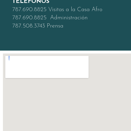
TELÉFONOS
787.690.8825 Visitas a la Casa Afro
787.690.8825 Administración
787.508.3743 Prensa